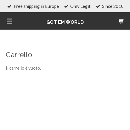
Free shipping in Europe
Only Legit
Since 2010
Vai
al
GOT EM WORLD
contenuto
principale
Carrello
Il carrello è vuoto.