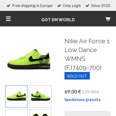
Free shipping in Europe
Only Legit
Since 2010
Vai
al
GOT EM WORLD
contenuto
principale
Nike Air Force 1
Low Dance
WMNS
(FJ7409-700)
SOLD OUT
69,00 €
129,00 €
Spedizione gratuita