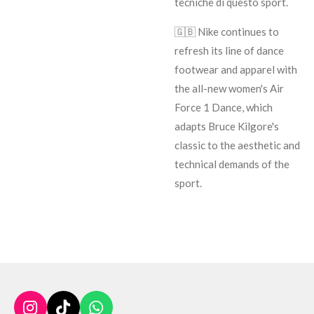
tecniche di questo sport.
🇬🇧 Nike continues to
refresh its line of dance
footwear and apparel with
the all-new women's Air
Force 1 Dance, which
adapts Bruce Kilgore's
classic to the aesthetic and
technical demands of the
sport.
I
T
W