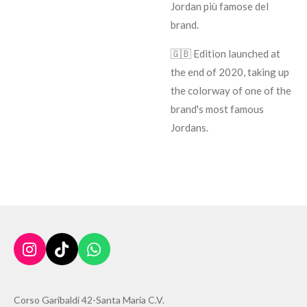
Jordan più famose del
brand.
🇬🇧 Edition launched at
the end of 2020, taking up
the colorway of one of the
brand's most famous
Jordans.
I
T
W
n
i
h
s
k
a
t
T
t
Corso Garibaldi 42-Santa Maria C.V.