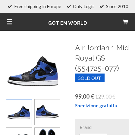
Free shipping in Europe
Only Legit
Since 2010
Vai
al
GOT EM WORLD
contenuto
principale
Air Jordan 1 Mid
Royal GS
(554725-077)
SOLD OUT
99,00 €
129,00 €
Spedizione gratuita
Brand