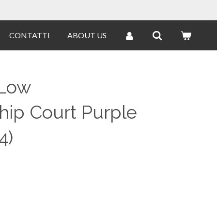
CONTATTI
ABOUT US
 Low
ip Court Purple
4)