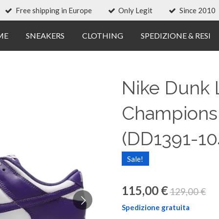
Free shipping in Europe
Only Legit
Since 2010
ME
SNEAKERS
CLOTHING
SPEDIZIONE & RESI
Nike Dunk
Championsh
(DD1391-10
Sale!
115,00 €
129,00 €
Spedizione gratuita