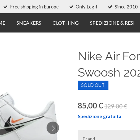
Free shipping in Europe
Only Legit
Since 2010
ME
SNEAKERS
CLOTHING
SPEDIZIONE & RESI
Nike Air Fo
Swoosh 202
SOLD OUT
85,00 €
129,00 €
Spedizione gratuita
Brand