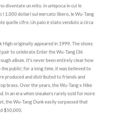
diventate un mito. In un'epoca in cui le
i 1.000 dollari sul mercato libero, le Wu-Tang
 quelle cifre. Un paio è stato venduto a circa
 High originally appeared in 1999. The shoes
 pair to celebrate Enter the Wu-Tang (36
ough album. It's never been entirely clear how
the public; for a long time, it was believed to
re produced and distributed to friends and
top brass. Over the years, the Wu-Tang x Nike
. In an era when sneakers rarely sold for more
et, the Wu-Tang Dunk easily surpassed that
nd $50,000.