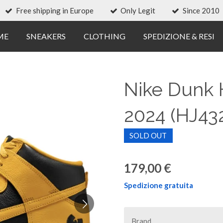
Free shipping in Europe
Only Legit
Since 2010
ME
SNEAKERS
CLOTHING
SPEDIZIONE & RESI
Nike Dunk
2024 (HJ43
SOLD OUT
179,00 €
Spedizione gratuita
Brand