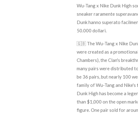
Wu-Tang x Nike Dunk High sono 
sneaker raramente superavano 
Dunk hanno superato facilmente
50.000 dollari.
🇬🇧 The Wu-Tang x Nike Dunk
were created as a promotional
Chambers), the Clan's breakthr
many pairs were distributed to 
be 36 pairs, but nearly 100 we
family of Wu-Tang and Nike's 
Dunk High has become a legend
than $1,000 on the open mark
figure. One pair sold for arou