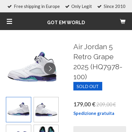
Free shipping in Europe
Only Legit
Since 2010
Vai
al
GOT EM WORLD
contenuto
principale
Air Jordan 5
Retro Grape
2025 (HQ7978-
100)
SOLD OUT
179,00 €
209,00 €
Spedizione gratuita