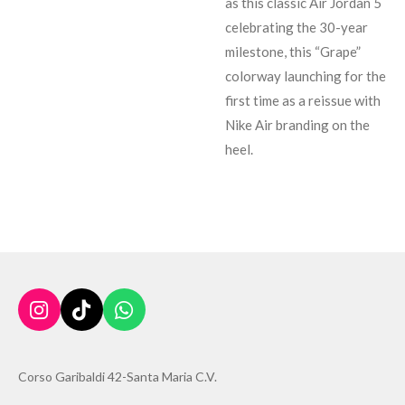
as this classic Air Jordan 5
celebrating the 30-year
milestone, this “Grape”
colorway launching for the
first time as a reissue with
Nike Air branding on the
heel.
I
T
W
n
i
h
s
k
a
t
T
t
Corso Garibaldi 42-Santa Maria C.V.
a
o
s