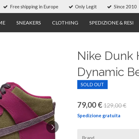
Free shipping in Europe
Only Legit
Since 2010
ME
SNEAKERS
CLOTHING
SPEDIZIONE & RESI
Nike Dunk
Dynamic Be
SOLD OUT
79,00 €
129,00 €
Spedizione gratuita
Brand