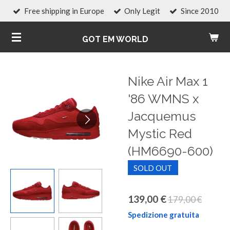
Free shipping in Europe
Only Legit
Since 2010
Vai
al
GOT EM WORLD
contenuto
principale
Nike Air Max 1
'86 WMNS x
Jacquemus
Mystic Red
(HM6690-600)
SOLD OUT
139,00 €
179,00 €
Spedizione gratuita