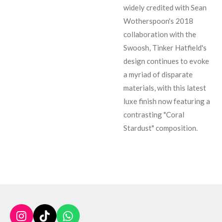
widely credited with Sean
Wotherspoon's 2018
collaboration with the
Swoosh, Tinker Hatfield's
design continues to evoke
a myriad of disparate
materials, with this latest
luxe finish now featuring a
contrasting "Coral
Stardust" composition.
I
T
W