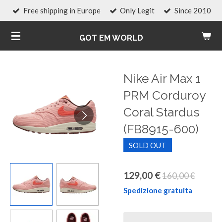
Free shipping in Europe
Only Legit
Since 2010
Vai
al
GOT EM WORLD
contenuto
principale
Nike Air Max 1
PRM Corduroy
Coral Stardus
(FB8915-600)
SOLD OUT
129,00 €
160,00 €
Spedizione gratuita