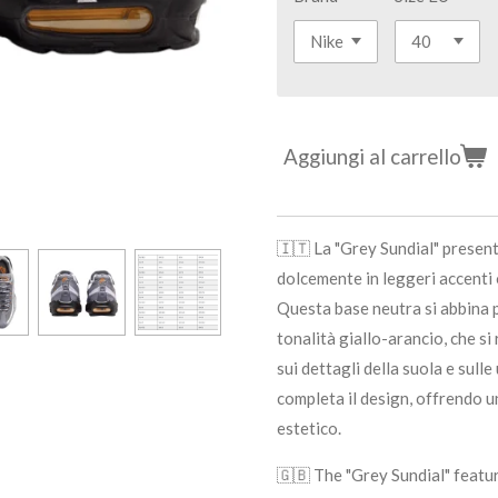
Aggiungi al carrello
🇮🇹 La "Grey Sundial" presen
dolcemente in leggeri accenti o
Questa base neutra si abbina p
tonalità giallo-arancio, che si 
sui dettagli della suola e sulle
completa il design, offrendo un
estetico.
🇬🇧 The "Grey Sundial" featur