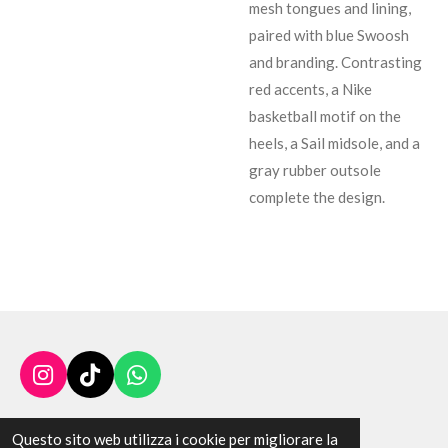
mesh tongues and lining,
paired with blue Swoosh
and branding. Contrasting
red accents, a Nike
basketball motif on the
heels, a Sail midsole, and a
gray rubber outsole
complete the design.
I
T
W
n
i
h
s
k
a
Questo sito web utilizza i cookie per migliorare la