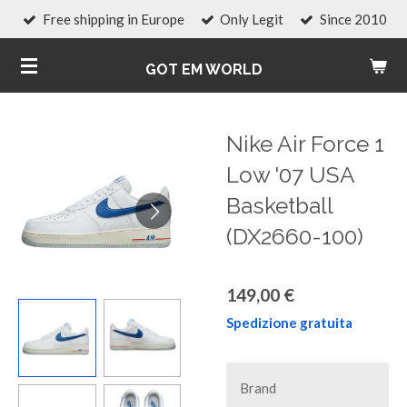
Free shipping in Europe
Only Legit
Since 2010
Vai
al
GOT EM WORLD
contenuto
principale
Nike Air Force 1
Low '07 USA
Basketball
(DX2660-100)
149,00 €
Spedizione gratuita
Brand