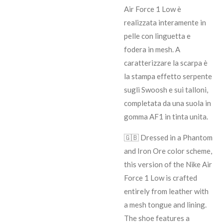
Air Force 1 Low è
realizzata interamente in
pelle con linguetta e
fodera in mesh. A
caratterizzare la scarpa è
la stampa effetto serpente
sugli Swoosh e sui talloni,
completata da una suola in
gomma AF1 in tinta unita.
🇬🇧 Dressed in a Phantom
and Iron Ore color scheme,
this version of the Nike Air
Force 1 Low is crafted
entirely from leather with
a mesh tongue and lining.
The shoe features a