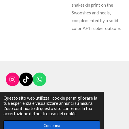
snakeskin print on the
Swooshes and heels,
complemented by a solid-
color AF1 rubber outsole.
I
T
W
n
i
h
s
k
a
Questo sito web utilizza i cookie per migliorare la
t
T
t
Corso Garibaldi 42-Santa Maria C.V.
tua esperienza e visualizzare annunci su misura.
a
o
s
L'uso continuato di questo sito conferma la tua
IT09529171218
g
k
A
accettazione del nostro uso dei cookie.
© 2010 - 2026 Got Em World
r
p
a
p
Conferma