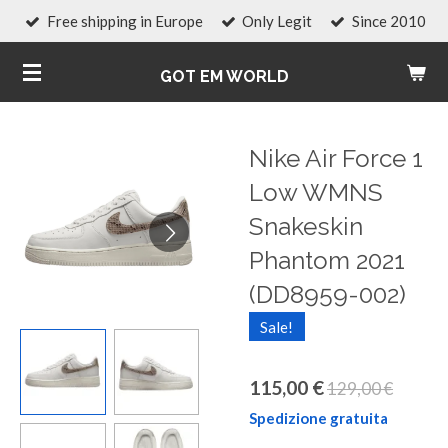
Free shipping in Europe
Only Legit
Since 2010
Vai
al
GOT EM WORLD
contenuto
principale
Nike Air Force 1
Low WMNS
Snakeskin
Phantom 2021
(DD8959-002)
Sale!
115,00 €
129,00 €
Spedizione gratuita