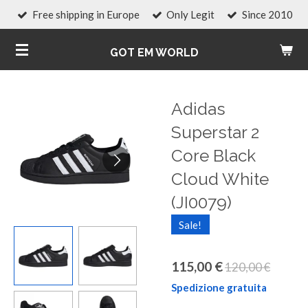
Free shipping in Europe
Only Legit
Since 2010
Vai
al
GOT EM WORLD
contenuto
principale
Adidas
Superstar 2
Core Black
Cloud White
(JI0079)
Sale!
115,00 €
120,00 €
Spedizione gratuita