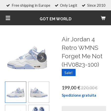
Free shipping in Europe
Only Legit
Since 2010
Vai
al
GOT EM WORLD
contenuto
principale
Air Jordan 4
Retro WMNS
Forget Me Not
(HV0823-100)
Sale!
199,00 €
220,00 €
Spedizione gratuita