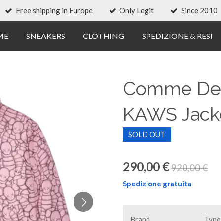
Free shipping in Europe
Only Legit
Since 2010
ME
SNEAKERS
CLOTHING
SPEDIZIONE & RESI
Comme Des 
KAWS Jacke
SOLD OUT
290,00 €
920,00 €
Spedizione gratuita
Brand
Type