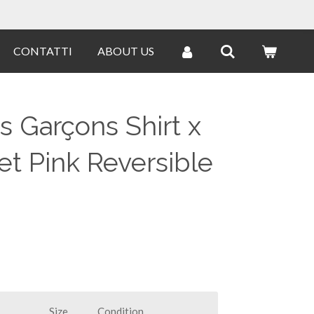
CONTATTI
ABOUT US
Garçons Shirt x
t Pink Reversible
Size
Condition