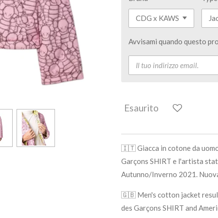
Avvisami quando questo pro
Esaurito
🇮🇹 Giacca in cotone da uomo
Garçons SHIRT e l'artista sta
Autunno/Inverno 2021. Nuova 
🇬🇧 Men's cotton jacket res
des Garçons SHIRT and Americ