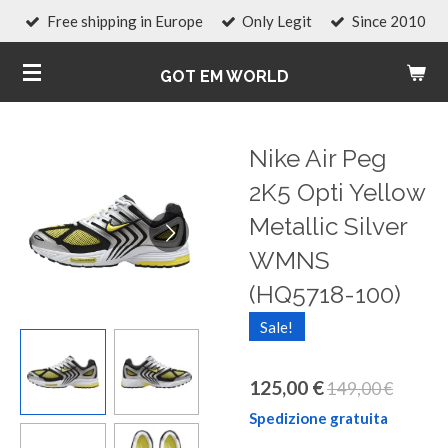
Free shipping in Europe
Only Legit
Since 2010
Vai
al
GOT EM WORLD
contenuto
principale
Nike Air Peg
2K5 Opti Yellow
Metallic Silver
WMNS
(HQ5718-100)
Sale!
125,00 €
149,00 €
Spedizione gratuita